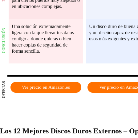
para ciertos puertos muy alejados o
en ubicaciones complejas.
Una solución extremadamente
Un disco duro de buena 
CONCLUSIÓN
ligera con la que llevar tus datos
y un diseño capaz de resis
contigo a donde quieras o bien
usos más exigentes y ext
hacer copias de seguridad de
forma sencilla.
OFERTAS
Ver precio en Amazon.es
Ver precio en Amaz
Los 12 Mejores Discos Duros Externos – Op