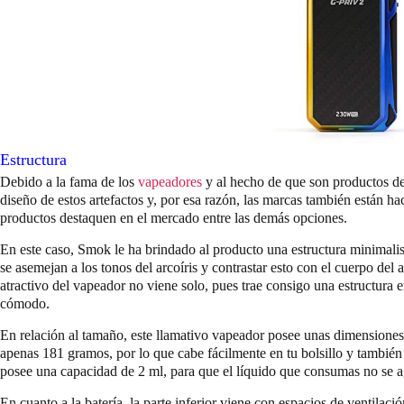
Estructura
Debido a la fama de los
vapeadores
y al hecho de que son productos de
diseño de estos artefactos y, por esa razón, las marcas también están 
productos destaquen en el mercado entre las demás opciones.
En este caso, Smok le ha brindado al producto una estructura minimali
se asemejan a los tonos del arcoíris y contrastar esto con el cuerpo del
atractivo del vapeador no viene solo, pues trae consigo una estructura 
cómodo.
En relación al tamaño, este llamativo vapeador posee unas dimensiones 
apenas 181 gramos, por lo que cabe fácilmente en tu bolsillo y tambié
posee una capacidad de 2 ml, para que el líquido que consumas no se a
En cuanto a la batería, la parte inferior viene con espacios de ventilac