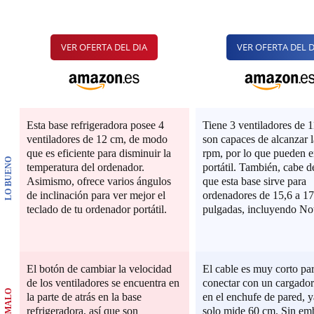
VER OFERTA DEL DIA
VER OFERTA DEL D
Esta base refrigeradora posee 4
Tiene 3 ventiladores de 
ventiladores de 12 cm, de modo
son capaces de alcanzar 
que es eficiente para disminuir la
rpm, por lo que pueden en
LO BUENO
temperatura del ordenador.
portátil. También, cabe d
Asimismo, ofrece varios ángulos
que esta base sirve para
de inclinación para ver mejor el
ordenadores de 15,6 a 17
teclado de tu ordenador portátil.
pulgadas, incluyendo No
El botón de cambiar la velocidad
El cable es muy corto pa
de los ventiladores se encuentra en
conectar con un cargador
LO MALO
la parte de atrás en la base
en el enchufe de pared, 
refrigeradora, así que son
solo mide 60 cm. Sin em