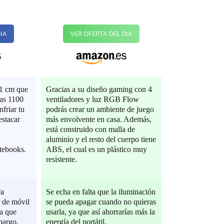
IA
VER OFERTA DEL DIA
11 cm que
Gracias a su diseño gaming con 4
las 1100
ventiladores y luz RGB Flow
friar tu
podrás crear un ambiente de juego
estacar
más envolvente en casa. Además,
está construido con malla de
aluminio y el resto del cuerpo tiene
tebooks.
ABS, el cual es un plástico muy
resistente.
ra
Se echa en falta que la iluminación
 de móvil
se pueda apagar cuando no quieras
ya que
usarla, ya que así ahorrarías más la
bargo,
energía del portátil.