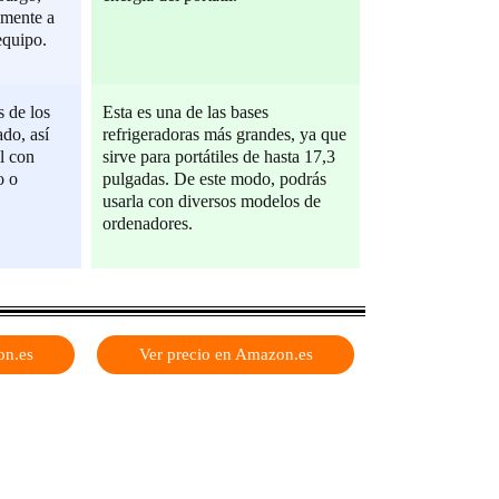
amente a
equipo.
s de los
Esta es una de las bases
do, así
refrigeradoras más grandes, ya que
il con
sirve para portátiles de hasta 17,3
o o
pulgadas. De este modo, podrás
usarla con diversos modelos de
ordenadores.
on.es
Ver precio en Amazon.es