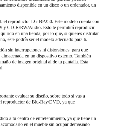
enamiento disponible en un disco o un ordenador, un
.
nal: el reproductor LG BP250. Este modelo cuenta con
 y CD-R/RW/Audio. Esto te permitirá reproducir
irido en una tienda, por lo que, si quieres disfrutar
o, éste podría ser el modelo adecuado para ti.
ión sin interrupciones ni distorsiones, para que
es almacenada en un dispositivo externo. También
amaño de imagen original al de tu pantalla. Esta
l.
ortante evaluar su diseño, sobre todo si vas a
a el reproductor de Blu-Ray/DVD, ya que
ido a tu centro de entretenimiento, ya que tiene un
n acomodarlo en el mueble sin ocupar demasiado