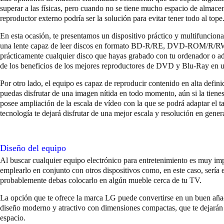
superar a las físicas, pero cuando no se tiene mucho espacio de almac
reproductor externo podría ser la solución para evitar tener todo al tope
En esta ocasión, te presentamos un dispositivo práctico y multifuncio
una lente capaz de leer discos en formato BD-R/RE, DVD-ROM/R/RW
prácticamente cualquier disco que hayas grabado con tu ordenador o adqu
de los beneficios de los mejores reproductores de DVD y Blu-Ray en un
Por otro lado, el equipo es capaz de reproducir contenido en alta definic
puedas disfrutar de una imagen nítida en todo momento, aún si la tien
posee ampliación de la escala de vídeo con la que se podrá adaptar el t
tecnología te dejará disfrutar de una mejor escala y resolución en genera
Diseño del equipo
Al buscar cualquier equipo electrónico para entretenimiento es muy imp
emplearlo en conjunto con otros dispositivos como, en este caso, serí
probablemente debas colocarlo en algún mueble cerca de tu TV.
La opción que te ofrece la marca LG puede convertirse en un buen añad
diseño moderno y atractivo con dimensiones compactas, que te dejará
espacio.