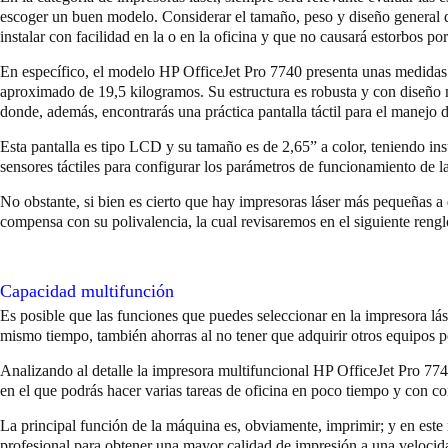
escoger un buen modelo. Considerar el tamaño, peso y diseño general d
instalar con facilidad en la o en la oficina y que no causará estorbos 
En específico, el modelo HP OfficeJet Pro 7740 presenta unas medidas 
aproximado de 19,5 kilogramos. Su estructura es robusta y con diseño 
donde, además, encontrarás una práctica pantalla táctil para el manejo 
Esta pantalla es tipo LCD y su tamaño es de 2,65” a color, teniendo i
sensores táctiles para configurar los parámetros de funcionamiento de la
No obstante, si bien es cierto que hay impresoras láser más pequeñas a
compensa con su polivalencia, la cual revisaremos en el siguiente rengl
Capacidad multifunción
Es posible que las funciones que puedes seleccionar en la impresora lás
mismo tiempo, también ahorras al no tener que adquirir otros equipos p
Analizando al detalle la impresora multifuncional HP OfficeJet Pro 7
en el que podrás hacer varias tareas de oficina en poco tiempo y con 
La principal función de la máquina es, obviamente, imprimir; y en este
profesional para obtener una mayor calidad de impresión a una velocida