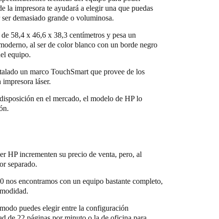
e la impresora te ayudará a elegir una que puedas
por ser demasiado grande o voluminosa.
de 58,4 x 46,6 x 38,3 centímetros y pesa un
moderno, al ser de color blanco con un borde negro
del equipo.
nstalado un marco TouchSmart que provee de los
 impresora láser.
 disposición en el mercado, el modelo de HP lo
ón.
er HP incrementen su precio de venta, pero, al
or separado.
740 nos encontramos con un equipo bastante completo,
comodidad.
 modo puedes elegir entre la configuración
d de 22 páginas por minuto o la de oficina para