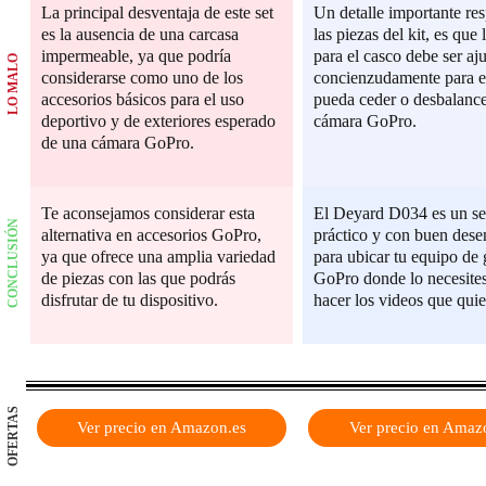
La principal desventaja de este set
Un detalle importante res
es la ausencia de una carcasa
las piezas del kit, es que 
impermeable, ya que podría
para el casco debe ser aj
LO MALO
considerarse como uno de los
concienzudamente para e
accesorios básicos para el uso
pueda ceder o desbalance
deportivo y de exteriores esperado
cámara GoPro.
de una cámara GoPro.
Te aconsejamos considerar esta
El Deyard D034 es un set
CONCLUSIÓN
alternativa en accesorios GoPro,
práctico y con buen des
ya que ofrece una amplia variedad
para ubicar tu equipo de
de piezas con las que podrás
GoPro donde lo necesites
disfrutar de tu dispositivo.
hacer los videos que quie
OFERTAS
Ver precio en Amazon.es
Ver precio en Amaz