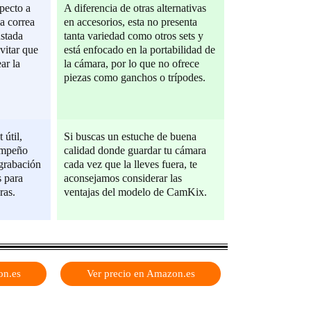
pecto a
A diferencia de otras alternativas
la correa
en accesorios, esta no presenta
ustada
tanta variedad como otros sets y
vitar que
está enfocado en la portabilidad de
ar la
la cámara, por lo que no ofrece
piezas como ganchos o trípodes.
 útil,
Si buscas un estuche de buena
empeño
calidad donde guardar tu cámara
 grabación
cada vez que la lleves fuera, te
 para
aconsejamos considerar las
ras.
ventajas del modelo de CamKix.
on.es
Ver precio en Amazon.es