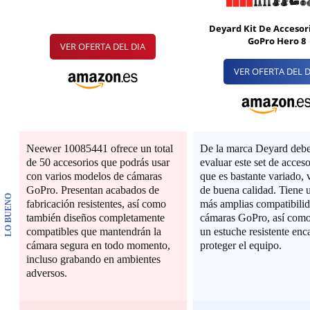
Deyard Kit De Accesor
GoPro Hero 8
VER OFERTA DEL DIA
VER OFERTA DEL D
Neewer 10085441 ofrece un total
De la marca Deyard debe
de 50 accesorios que podrás usar
evaluar este set de acceso
con varios modelos de cámaras
que es bastante variado, v
GoPro. Presentan acabados de
de buena calidad. Tiene u
LO BUENO
fabricación resistentes, así como
más amplias compatibili
también diseños completamente
cámaras GoPro, así com
compatibles que mantendrán la
un estuche resistente en
cámara segura en todo momento,
proteger el equipo.
incluso grabando en ambientes
adversos.